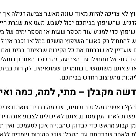
וץ
לא צריכה להיות מאוד שונה מאשר צביעה רגילה אך 
דגיש שהשיפוץ בביתכם יכול לשבש מעט את שגרת חייכ
יפוץ כדי למנוע עוד מספר שעות או מספר ימים של בי
 להתחיל רק כאשר השיפוץ הושלם במלואו וכבר אין לכ
 שעדיין לא שברתם את כל הקירות שרציתם בבית ואם
פניכם- אל תתחילו עם הצביעה, זה השלב האחרון בתהל
ודאו שאתם משתמשים בחומרים שמתאימים לקירות בביתכ
יהנות מהעיצוב החדש בביתכם.
שה מקבלן – מתי, למה, כמה ואי
ן? ראשית מזל טוב ושנית, יש כמה דברים שאתם צריכי
שות לאחר זמן מסוים, אתם לא יכולים לצבוע את הדיר
מן קבוע מראש כדי לבדוק שהבנייה אכן לטעמכם ואין ת
 ולאחר שבדקתם עם הקבלן שכל הקירות עומדים ללא ס