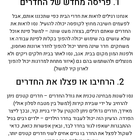
1. פריסה מחדש של החדרים
אנחנו רגילים לראות את חדרי הבית כפי שתכננו אותם, אבל
לפעמים חשיבה מחוץ לקופסה יכולה להועיל. נסו לראות את
החדרים שאתם רגילים, בצורה מעט שונה – למשל פינת אוכל
שלא עושים בה שימוש יכולה להפוך בקלות לפינת עבודה או
משחקים. חדר שינה מיותר יכול להפוך לחדר ארונות ואחסון,
ולפנות המון מקום בבית. אגב, נסו לאתר בבית חלקים ריקים ולא
מנוצלים ולהשתמש בהם גם (איזור מתחת למדרגות יכול להפוך
לארון קיר למשל).
2. הרחיבו או פצלו את החדרים
נסו לשנות מבחינה טכנית את גודל החדרים – חדרים קטנים ניתן
להרחיב על ידי שבירת קירות (למשל בין מטבח לסלון אולי).
מאידך, חדרים גדולים ניתן להקטין על ידי בניית קיר, ובכך לייצר
הפרדה. הרעיון הזה יכול לעבוד בחדר הילדים – ילדים רבים בגיל
ההתבגרות ישאפו לגור בחדר לבד, ובאין אפשרות כזאת, כדאי
לשקול לפצל את החדר בו גרים אחים לשני חדרים קטנים יותר,