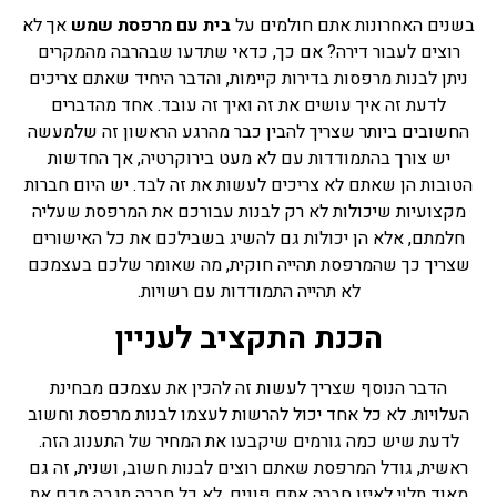
בשנים האחרונות אתם חולמים על
בית עם מרפסת שמש
אך לא
רוצים לעבור דירה? אם כך, כדאי שתדעו שבהרבה מהמקרים
ניתן לבנות מרפסות בדירות קיימות, והדבר היחיד שאתם צריכים
לדעת זה איך עושים את זה ואיך זה עובד. אחד מהדברים
החשובים ביותר שצריך להבין כבר מהרגע הראשון זה שלמעשה
יש צורך בהתמודדות עם לא מעט בירוקרטיה, אך החדשות
הטובות הן שאתם לא צריכים לעשות את זה לבד. יש היום חברות
מקצועיות שיכולות לא רק לבנות עבורכם את המרפסת שעליה
חלמתם, אלא הן יכולות גם להשיג בשבילכם את כל האישורים
שצריך כך שהמרפסת תהייה חוקית, מה שאומר שלכם בעצמכם
לא תהייה התמודדות עם רשויות.
הכנת התקציב לעניין
הדבר הנוסף שצריך לעשות זה להכין את עצמכם מבחינת
העלויות. לא כל אחד יכול להרשות לעצמו לבנות מרפסת וחשוב
לדעת שיש כמה גורמים שיקבעו את המחיר של התענוג הזה.
ראשית, גודל המרפסת שאתם רוצים לבנות חשוב, ושנית, זה גם
מאוד תלוי לאיזו חברה אתם פונים. לא כל חברה תגבה מכם את