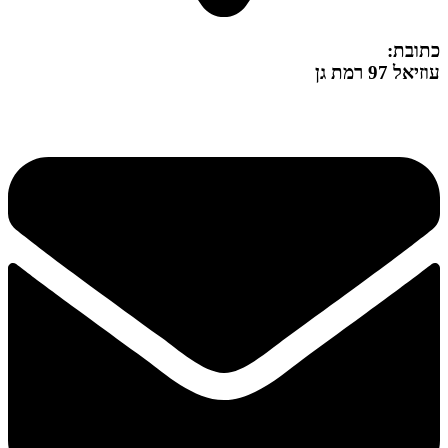
כתובת:
עוזיאל 97 רמת גן