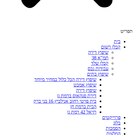
תפריט
בית
קבלן רשום
שיפוץ דירה
תמ"א 38
קבלן שלד
עבודות גבס
שיפוץ בתים
שיפוץ דירה הכל כלול במחיר מיוחד
שיפוץ אמבט
שיפוץ דירה
דירת פנהאוס ברמת גן
בית פרטי רחוב אנילביץ 16 בני ברק
הבית ברמת חן
רזיאל 42 רמת גן
פרוייקטים
בלוג
הסמכות
המלצות