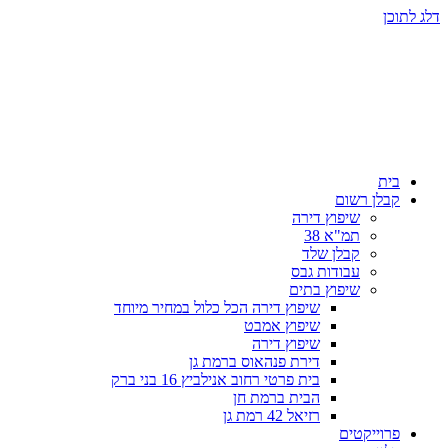
דלג לתוכן
בית
קבלן רשום
שיפוץ דירה
תמ"א 38
קבלן שלד
עבודות גבס
שיפוץ בתים
שיפוץ דירה הכל כלול במחיר מיוחד
שיפוץ אמבט
שיפוץ דירה
דירת פנהאוס ברמת גן
בית פרטי רחוב אנילביץ 16 בני ברק
הבית ברמת חן
רזיאל 42 רמת גן
פרוייקטים